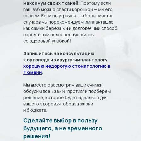
максимум своих тканей.
Поэтому если
© 2023 Все права защищены.
ваш зуб можно спасти коронкой — мы его
спасем. Если он утрачен — в большинстве
Политика конфиденциальности
случаев мы порекомендуем имплантацию
как самый бережный и долговечный способ
Согласие на ОПД
вернуть вам полноценную жизнь
Разработка сайта Doctor_traffic
со здоровой улыбкой!
Фотографии и видео размещены с письменного
Запишитесь на консультацию
согласия субъектов персональных данных в
соответствии со ст. 10.1 ФЗ №152-ФЗ «О
к ортопеду и хирургу-имплантологу
персональных данных»
хорошую недорогую стоматологию в
Тюмени
.
Мы вместе рассмотрим ваши снимки,
обсудим все «за» и "против" и подберем
решение, которое будет идеально для
вашего здоровья, образа жизни
и бюджета.
Сделайте выбор в пользу
будущего, а не временного
решения!