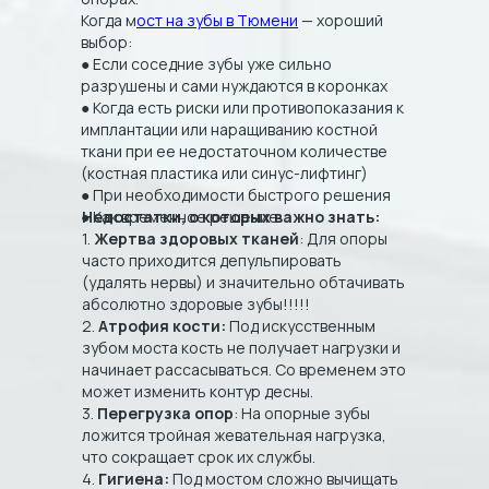
Когда м
ост на зубы в Тюмени
— хороший
выбор:
● Если соседние зубы уже сильно
разрушены и сами нуждаются в коронках
● Когда есть риски или противопоказания к
имплантации или наращиванию костной
ткани при ее недостаточном количестве
(костная пластика или синус-лифтинг)
● При необходимости быстрого решения
● Как временное решение
Недостатки, о которых важно знать:
1.
Жертва здоровых тканей
: Для опоры
часто приходится депульпировать
(удалять нервы) и значительно обтачивать
абсолютно здоровые зубы!!!!!
2.
Атрофия кости:
Под искусственным
зубом моста кость не получает нагрузки и
начинает рассасываться. Со временем это
может изменить контур десны.
3.
Перегрузка опор
: На опорные зубы
ложится тройная жевательная нагрузка,
что сокращает срок их службы.
4.
Гигиена:
Под мостом сложно вычищать