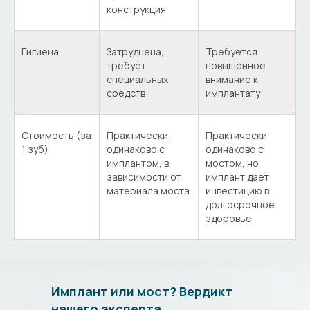
конструкция
Гигиена
Затруднена,
Требуется
требует
повышенное
специальных
внимание к
средств
имплантату
Стоимость (за
Практически
Практически
1 зуб)
одинаково с
одинаково с
имплантом, в
мостом, но
зависимости от
имплант дает
материала моста
инвестицию в
долгосрочное
здоровье
Имплант или мост? Вердикт
нашего эксперта