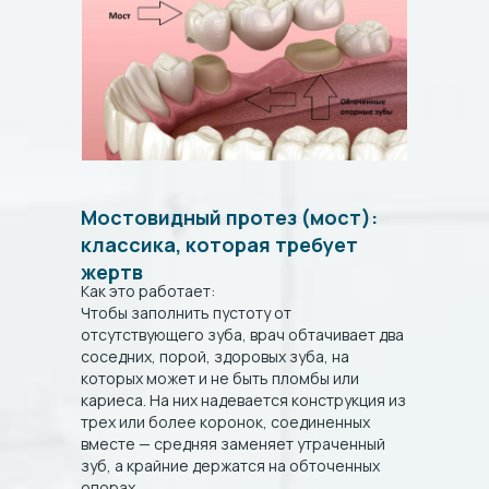
Мостовидный протез (мост):
классика, которая требует
жертв
Как это работает:
Чтобы заполнить пустоту от
отсутствующего зуба, врач обтачивает два
соседних, порой, здоровых зуба, на
которых может и не быть пломбы или
кариеса. На них надевается конструкция из
трех или более коронок, соединенных
вместе — средняя заменяет утраченный
зуб, а крайние держатся на обточенных
опорах.