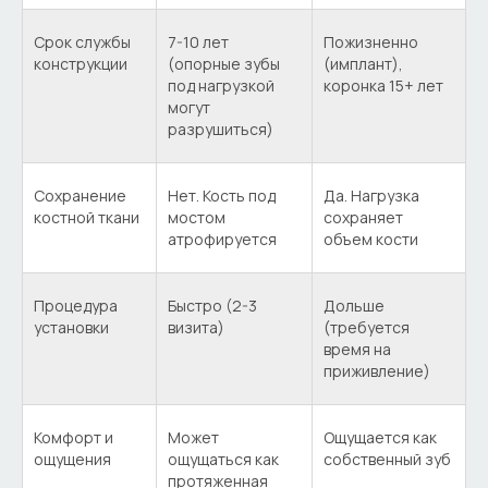
Срок службы
7-10 лет
Пожизненно
конструкции
(опорные зубы
(имплант),
под нагрузкой
коронка 15+ лет
могут
разрушиться)
Сохранение
Нет. Кость под
Да. Нагрузка
костной ткани
мостом
сохраняет
атрофируется
объем кости
Процедура
Быстро (2-3
Дольше
установки
визита)
(требуется
время на
приживление)
Комфорт и
Может
Ощущается как
ощущения
ощущаться как
собственный зуб
протяженная