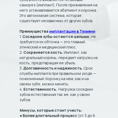
саморез (имплант). После приживления на
него устанавливается абатмент и коронка.
Это автономная система, которая
существует независимо от других зубов.
Преимущества
имплантации в Тюмени
:
1.
Соседние зубы остаются целыми.
Не
требуется их обточка — это главный
этический и медицинский плюс.
2.
Сохраняется кость.
Имплант, как
натуральный корень, передает нагрузку на
кость, предотвращая ее убыль.
3.
Долговечность и надежность.
Срок
службы импланта при правильном уходе —
пожизненный. Коронку на нем, как и на
своем зубе, можно менять.
4.
Естественность.
Нагрузка соседних
зубов естественная так же, как у своих
зубов
Минусы, которые стоит учесть:
●
Более длительный процесс
(от 3 до 6