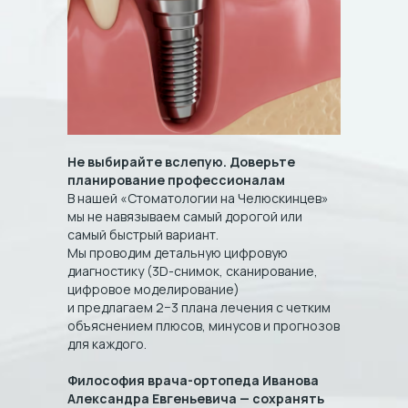
Врачи
Акции
Консультация
Вакансии
+7 (345) 269-10-74
Не выбирайте вслепую. Доверьте
планирование профессионалам
stomat@s-lashin.ru
В нашей «Стоматологии на Челюскинцев»
Пн-Пт: 09:00-19:00
мы не навязываем самый дорогой или
Суб: 09:00-16:00
самый быстрый вариант.
Вс: Выходной
Мы проводим детальную цифровую
диагностику (3D-снимок, сканирование,
цифровое моделирование)
г. Тюмень, ул. Челюскинцев, дом 26
и предлагаем 2−3 плана лечения с четким
объяснением плюсов, минусов и прогнозов
для каждого.
ООО "Стоматология на Челюскинцев"
Философия врача-ортопеда Иванова
Александра Евгеньевича — сохранять
Лицензия № ЛО-72-01- 002942 от 07.12.2018