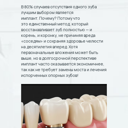
свяжемся с вами
В 80% случаев отсутствия одного зуба
лучшим выбором является
Ваше ФИО
имплант. Почему? Потому что
это единственный метод, который
восстанавливает зуб полностью — и
корень, и коронку, не причиняя вреда
+7
«соседям» и сохраняя здоровье челюсти
на десятилетия вперед. Хотя
Я даю
согласие на обработку персональных
первоначальные вложения может быть
данных
с целью оказания медицинских услуг на
срок до достижения цели обработки
выше, но в долгосрочной перспективе
персональных данных, с
политикой обработки
персональных данных ознакомлен(на)
имплант часто оказывается экономичнее,
так как не требует замены моста и лечения
испорченных опорных зубов!
Записаться
О стоматологии